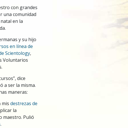
stro con grandes
ear una comunidad
natal en la
da.
ermanas y su hijo
rsos en línea de
de Scientology
,
s Voluntarios
.
ursos”, dice
ió a ser la misma.
has maneras:
n mis
destrezas de
licar la
 maestro. Pulió
s
.