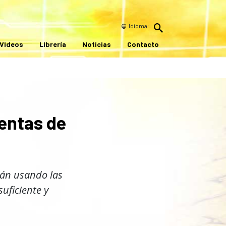
Idioma:
Videos
Librería
Noticias
Contacto
entas de
tán usando las
uficiente y