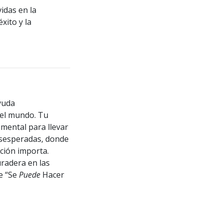
idas en la
xito y la
yuda
del mundo. Tu
ental para llevar
desesperadas, donde
ción importa.
radera en las
e “Se
Puede
Hacer