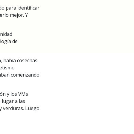
o para identificar
rlo mejor. Y
unidad
logía de
, había cosechas
betismo
staban comenzando
ión y los VMs
 lugar a las
 y verduras. Luego