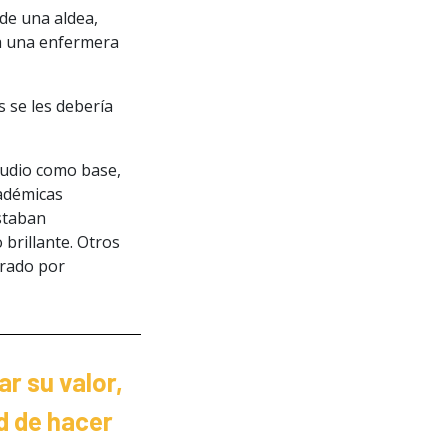
de una aldea,
 a una enfermera
 se les debería
tudio como base,
cadémicas
staban
brillante. Otros
erado por
r su valor,
ad de hacer