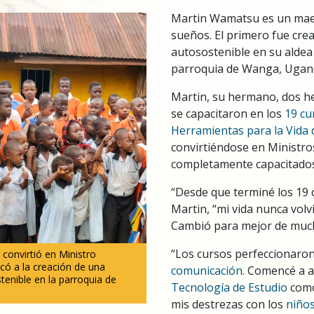
Martin Wamatsu es un mae
sueños. El primero fue cr
autosostenible en su aldea 
parroquia de Wanga, Ugan
Martin, su hermano, dos h
se capacitaron en los
19 cu
Herramientas para la Vida 
convirtiéndose en Ministro
completamente capacitados
“Desde que terminé los 19 c
Martin, “mi vida nunca volv
Cambió para mejor de muc
“Los cursos perfeccionaro
convirtió en Ministro
icó a la creación de una
comunicación
. Comencé a ap
tenible
en la parroquia de
Tecnología de Estudio
como
mis destrezas con los
niño