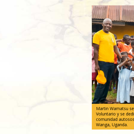
Martin Wamatsu se 
Voluntario y se ded
comunidad
autosos
Wanga, Uganda.