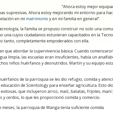
“Ahora estoy mejor equipad
nas supresivas. Ahora estoy mejorando mi entorno para hace
relación en mi
matrimonio
y en mi familia en general”.
cnología, la familia se propuso construir no solo una com
no una cuyos ciudadanos estuvieran capacitados en la Tecno
 lo tanto, completamente empoderados con ella.
ían que abordar la supervivencia básica. Cuando comenzaron
agua limpia, las escuelas eran insuficientes, había un analfa
chos niños huérfanos y desnutridos. Martin y su equipo e
huérfanos de la parroquia se les dio refugio, comida y atenc
 educación de Scientology para enseñar agricultura. Esto dio
exitosas, que incluyeron arroz, maíz, batatas, frijoles, maní
as y cerdos, lo que les proporcionó comida y comercio.
meses, la parroquia de Wanga tenía suficiente comida.