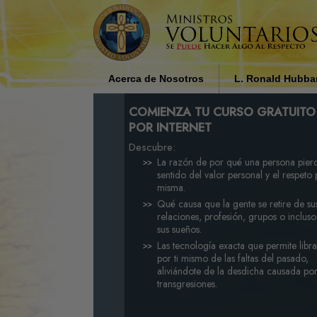
Acerca de Nosotros
L. Ronald Hubba
¿Quiénes son los Ministros
Influencia Religios
COMIENZA TU CURSO GRATUITO
Voluntarios?
Sociedad por L. R
POR INTERNET
Hubbard
Descubre:
Por Qué Ayudamos
La razón de por qué una persona pier
sentido del valor personal y el respeto 
misma.
Qué causa que la gente se retire de su
relaciones, profesión, grupos o inclus
sus sueños.
Las tecnología exacta que permite libra
por ti mismo de las faltas del pasado,
aliviándote de la desdicha causada po
transgresiones.