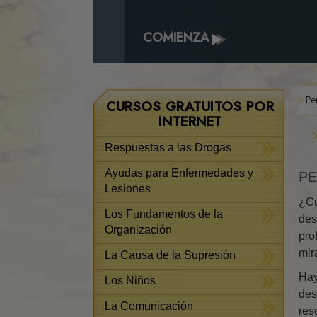
COMIENZA
Pe
CURSOS GRATUITOS POR
INTERNET
Respuestas a las Drogas
Ayudas para Enfermedades y
PE
Lesiones
¿Cu
Los Fundamentos de la
des
Organización
pro
mir
La Causa de la Supresión
Hay
Los Niños
des
La Comunicación
res