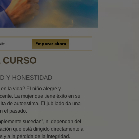
es de la
e la Existencia
l Emocional
Condiciones
xito
Empezar ahora
 la Relaciones
L CURSO
los Conflictos
AD Y HONESTIDAD
onestidad
en la vida? El niño alegre y
nte. La mujer que tiene éxito en su
s
alta de autoestima. El jubilado da una
en el pasado.
a un Entorno
mplemente sucedan”, ni dependan del
ción que está dirigido directamente a
 y a la pérdida de la integridad.
tas