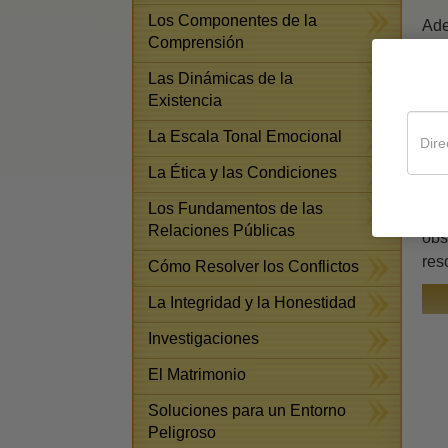
Los Componentes de la
Ade
Comprensión
de 
con
Las Dinámicas de la
Existencia
Exi
gru
La Escala Tonal Emocional
Y e
La Ética y las Condiciones
ayu
Los Fundamentos de las
enf
Relaciones Públicas
obs
res
Cómo Resolver los Conflictos
La Integridad y la Honestidad
Investigaciones
El Matrimonio
Soluciones para un Entorno
Peligroso