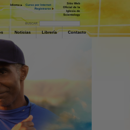
Sitio Web
Idioma
Curso por Internet
Oficial de la
Registrarse
Iglesia de
Scientology
BUSCAR
os
Noticias
Librería
Contacto
as Drogas
fermedades y
os de la
 Supresión
ay
ctivamente
deo