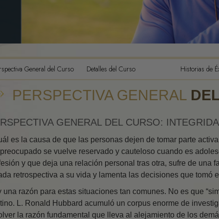
Los Component
Comprensión
Las Dinámicas d
La Escala Tona
La Ética y las 
rspectiva General del Curso
Detalles del Curso
Historias de É
Fundamentos de
PERSPECTIVA GENERAL
DE
Publicas
Cómo Resolver 
RSPECTIVA GENERAL DEL CURSO: INTEGRID
Integridad y H
ál es la causa de que las personas dejen de tomar parte activa 
preocupado se vuelve reservado y cauteloso cuando es adolesce
Investigacione
fesión y que deja una relación personal tras otra, sufre de una f
El Matrimonio
ada retrospectiva a su vida y lamenta las decisiones que tomó 
Soluciones par
 una razón para estas situaciones tan comunes. No es que “si
Peligroso
tino. L. Ronald Hubbard acumuló un corpus enorme de investiga
olver la razón fundamental que lleva al alejamiento de los demás
Objetivos y me