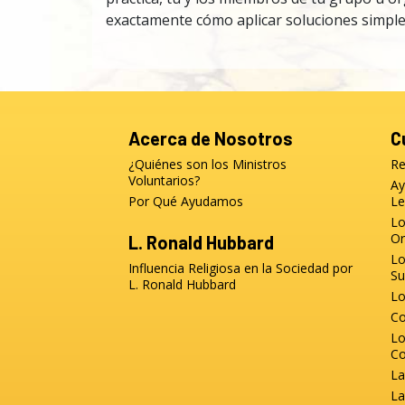
exactamente cómo aplicar soluciones simples 
Acerca de Nosotros
C
¿Quiénes son los Ministros
Re
Voluntarios?
Ay
Por Qué Ayudamos
Le
Lo
Or
L. Ronald Hubbard
Lo
Influencia Religiosa en la Sociedad por
Su
L. Ronald Hubbard
Lo
Co
Lo
Co
La
La