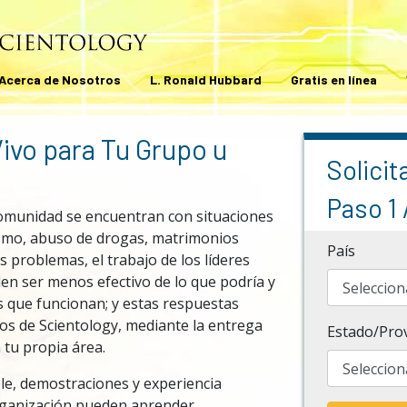
Acerca de Nosotros
L. Ronald Hubbard
Gratis en línea
Vivo para Tu Grupo u
Solicit
Paso 1 
comunidad se encuentran con situaciones
tismo, abuso de drogas, matrimonios
País
s problemas, el trabajo de los líderes
en ser menos efectivo de lo que podría y
s que funcionan; y estas respuestas
ios de Scientology, mediante la entrega
Estado/Prov
 tu propia área.
le, demostraciones y experiencia
organización pueden aprender