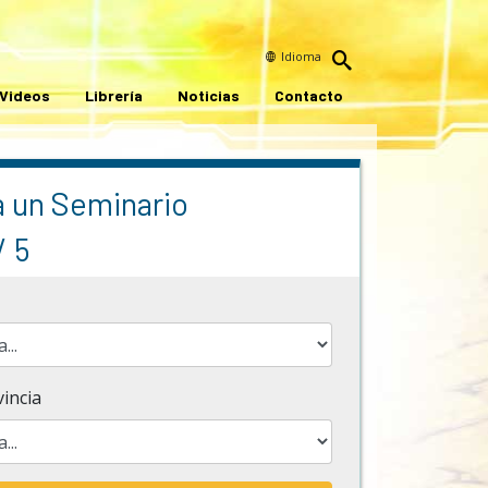
Idioma
Videos
Librería
Noticias
Contacto
a un Seminario
/ 5
incia