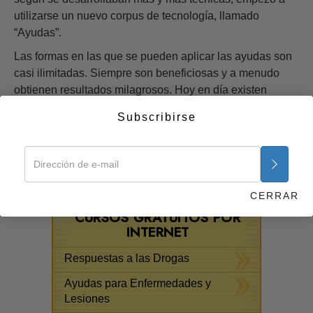
utilizarse un nuevo corpus de tecnología, llamado
“Ayudas”.
Las formas en las que se pueden aplicar las ayudas son
casi ilimitadas. Siempre son beneficiosas y a menudo
obtienen resultados milagrosos. Hoy en día existen
docenas de ayudas para todo un amplio abanico de
Subscribirse
condiciones, y en el curso y en el folleto correspondiente
se incluyen algunas de las más básicas y de las que se
utilizan más ampliamente.
Empezar ahora >>
CERRAR
CURSOS GRATUITOS POR
INTERNET
Respuestas a las Drogas
Ayudas para Enfermedades y
Lesiones