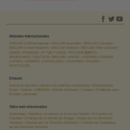
Websites Internacionales
ENGLISH (US/International)
ENGLISH (Australia)
ENGLISH (Canada)
ENGLISH (United Kingdom)
ENGLISH (Ireland)
ENGLISH (New Zealand)
עברית
DANSK
FRANÇAIS
日本語
РУССКИЙ
繁體中文
NEDERLANDS
DEUTSCH
MAGYAR
NORSK
SVENSKA
ESPAÑOL
(LATINO)
ESPAÑOL (CASTELLANO)
ΕΛΛΗΝΙΚA
ITALIANO
PORTUGUÊS
Enlaces
Acerca de Nosotros
Ayuda a los enfermos o lesionados
Entrenamiento
Gratis
Noticias
LIBRERÍA
Solicitar Seminario
Contacto
Problemas para
Estudiar y Aprender
Sitios web relacionados
Scientology
Dianética
Comienza un Curso por Internet
El Camino a la
Felicidad
En Apoyo de Un Mundo Sin Drogas
Unidos por los Derechos
Humanos
Jóvenes por los Derechos Humanos
Comisión de Ciudadanos
por los Derechos Humanos