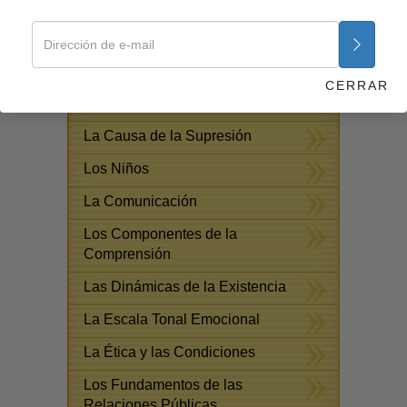
Ayudas para Enfermedades y
Lesiones
Los Fundamentos de la
CERRAR
Organización
La Causa de la Supresión
Los Niños
La Comunicación
Los Componentes de la
Comprensión
Las Dinámicas de la Existencia
La Escala Tonal Emocional
La Ética y las Condiciones
Los Fundamentos de las
Relaciones Públicas