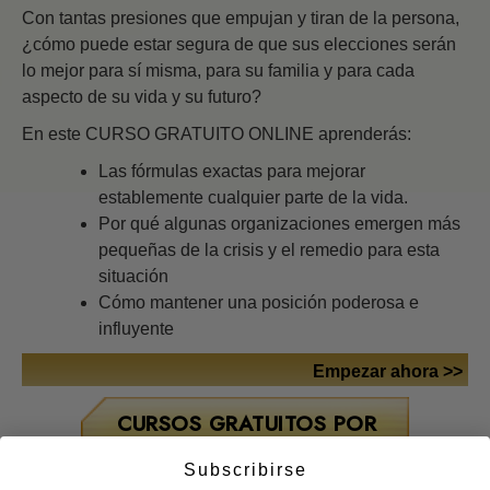
Con tantas presiones que empujan y tiran de la persona,
¿cómo puede estar segura de que sus elecciones serán
lo mejor para sí misma, para su familia y para cada
aspecto de su vida y su futuro?
En este CURSO GRATUITO ONLINE aprenderás:
Las fórmulas exactas para mejorar
establemente cualquier parte de la vida.
Por qué algunas organizaciones emergen más
pequeñas de la crisis y el remedio para esta
situación
Cómo mantener una posición poderosa e
influyente
Empezar ahora >>
CURSOS GRATUITOS POR
INTERNET
Subscribirse
Respuestas a las Drogas