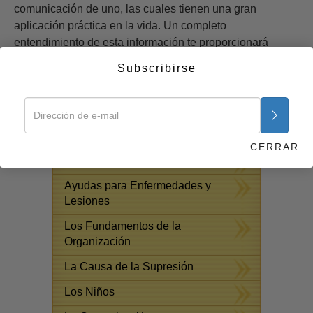
comunicación de uno, las cuales tienen una gran
aplicación práctica en la vida. Un completo
entendimiento de esta información te proporcionará
herramientas las cuales puedes utilizar para siempre.
Subscribirse
Empezar ahora >>
CURSOS GRATUITOS POR
INTERNET
CERRAR
Respuestas a las Drogas
Ayudas para Enfermedades y
Lesiones
Los Fundamentos de la
Organización
La Causa de la Supresión
Los Niños