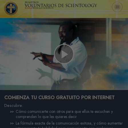
Play
Video
COMIENZA TU CURSO GRATUITO POR INTERNET
Descubre:
Cómo comunicarte con otros para que ellos te escuchen y
comprendan lo que les quieres decir.
La fórmula exacta de la comunicación exitosa, y cómo aumentar