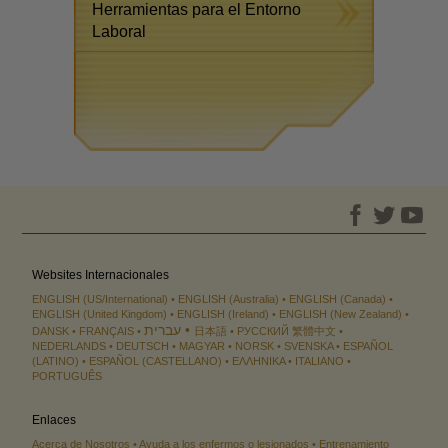
Herramientas para el Entorno
Laboral
Websites Internacionales
ENGLISH (US/International)
ENGLISH (Australia)
ENGLISH (Canada)
ENGLISH (United Kingdom)
ENGLISH (Ireland)
ENGLISH (New Zealand)
עברית
DANSK
FRANÇAIS
日本語
РУССКИЙ
繁體中文
NEDERLANDS
DEUTSCH
MAGYAR
NORSK
SVENSKA
ESPAÑOL
(LATINO)
ESPAÑOL (CASTELLANO)
ΕΛΛΗΝΙΚA
ITALIANO
PORTUGUÊS
Enlaces
Acerca de Nosotros
Ayuda a los enfermos o lesionados
Entrenamiento