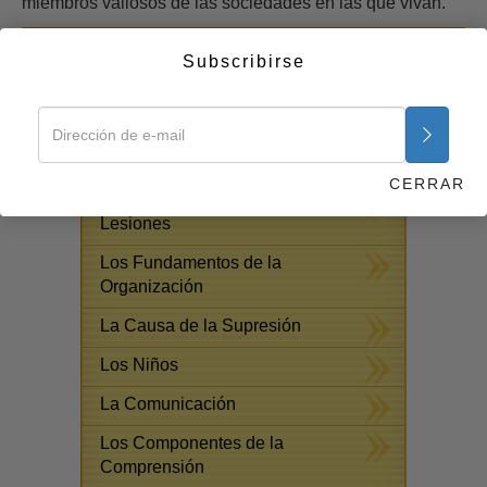
miembros valiosos de las sociedades en las que vivan.
Empezar ahora >>
Subscribirse
CURSOS GRATUITOS POR
INTERNET
Respuestas a las Drogas
CERRAR
Ayudas para Enfermedades y
Lesiones
Los Fundamentos de la
Organización
La Causa de la Supresión
Los Niños
La Comunicación
Los Componentes de la
Comprensión