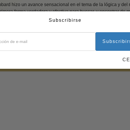
bard hizo un avance sensacional en el tema de la lógica y del 
La Tecnología 
primera forma verdadera y efectiva para buscar, y encontrar de
 cosas.
Subscribirse
Herramientas pa
laboral
er cómo investigar le da a uno la capacidad de navegar a travé
rger con las razones reales que están detrás del éxito o del fra
Subscribir
riguar por qué las cosas son como son, uno es capaz de remedia
uación. Esta es una tecnología de incalculable valor para las pe
a.
C