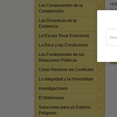
Hub
Los Componentes de la
la 
Comprensión
las
Las Dinámicas de la
Sab
Existencia
eme
La Escala Tonal Emocional
ave
sit
La Ética y las Condiciones
vid
Los Fundamentos de las
Relaciones Públicas
Cómo Resolver los Conflictos
La Integridad y la Honestidad
Investigaciones
El Matrimonio
Soluciones para un Entorno
Peligroso