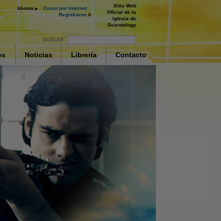
Sitio Web
Idioma
Curso por Internet
Oficial de la
Registrarse
Iglesia de
Scientology
BUSCAR
os
Noticias
Librería
Contacto
as Drogas
fermedades y
os de la
 Supresión
ay
ctivamente
deo