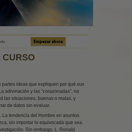
es de la
e la Existencia
l Emocional
Condiciones
xito
Empezar ahora
 la Relaciones
L CURSO
los Conflictos
onestidad
 partes ideas que expliquen por qué sus
La adivinación y las “corazonadas”, no
s
d las situaciones, buenas o malas, y
ar de datos sin evaluar.
a un Entorno
n. La tendencia del Hombre en asuntos
zca, sin importar lo equivocada que sea.
investigación. Sin embargo, L. Ronald
tas