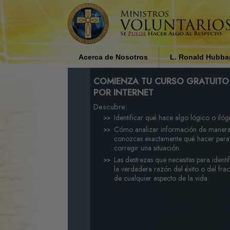
Acerca de Nosotros
L. Ronald Hubba
¿Quiénes son los Ministros
Influencia Religios
COMIENZA TU CURSO GRATUITO
Voluntarios?
Sociedad por L. R
POR INTERNET
Hubbard
Descubre:
Por Qué Ayudamos
Identificar qué hace algo lógico o ilóg
Cómo analizar información de maner
conozcas exactamente qué hacer para
corregir una situación.
Las destrezas que necesitas para identif
la verdadera razón del éxito o del fra
de cualquier aspecto de la vida.