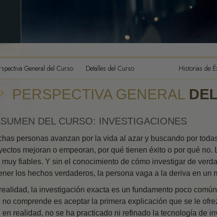
Los Component
Comprensión
Las Dinámicas d
La Escala Tona
La Ética y las 
rspectiva General del Curso
Detalles del Curso
Historias de É
Fundamentos de
PERSPECTIVA GENERAL
DE
Publicas
Cómo Resolver 
SUMEN DEL CURSO: INVESTIGACIONES
Integridad y H
has personas avanzan por la vida al azar y buscando por todas
yectos mejoran o empeoran, por qué tienen éxito o por qué no. 
Investigacione
 muy fiables. Y sin el conocimiento de cómo investigar de verda
El Matrimonio
ener los hechos verdaderos, la persona vaga a la deriva en un m
Soluciones par
realidad, la investigación exacta es un fundamento poco comú
Peligroso
 no comprende es aceptar la primera explicación que se le ofre
, en realidad, no se ha practicado ni refinado la tecnología de 
Objetivos y me