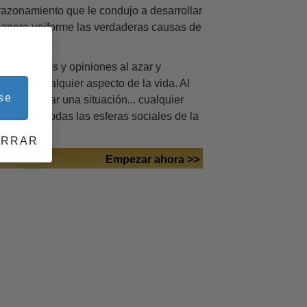
razonamiento que le condujo a desarrollar
de Estudio
 manera uniforme las verdaderas causas de
ra el entorno
s de hechos y opiniones al azar y
caso en cualquier aspecto de la vida. Al
se
r y mejorar una situación... cualquier
rsonas de todas las esferas sociales de la
ERRAR
Empezar ahora >>