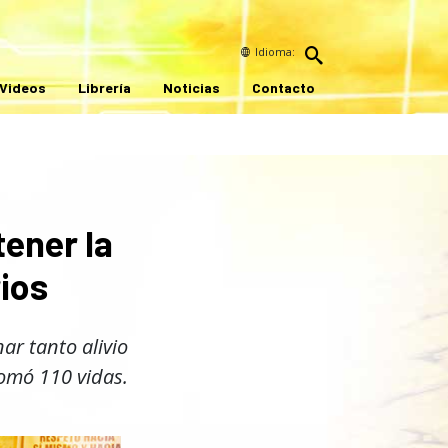
Idioma:
Videos
Librería
Noticias
Contacto
tener la
ios
ar tanto alivio
omó 110 vidas.