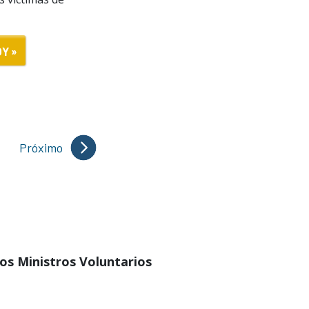
Y »
Próximo
los Ministros Voluntarios