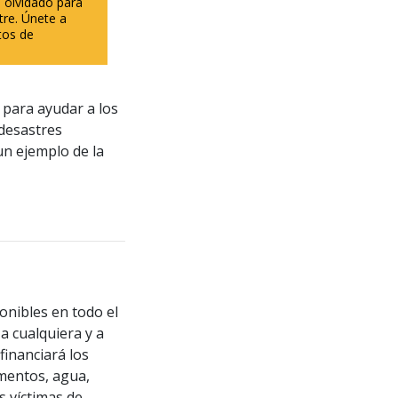
olvidado para
tre. Únete a
os de
 para ayudar a los
 desastres
un ejemplo de la
onibles en todo el
a cualquiera y a
financiará los
imentos, agua,
s víctimas de