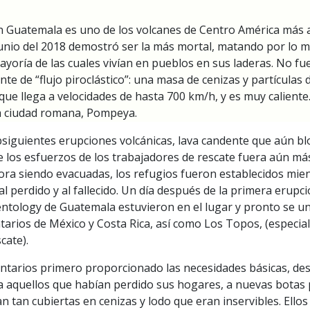
 Guatemala es uno de los volcanes de Centro América más a
junio del 2018 demostró ser la más mortal, matando por lo 
yoría de las cuales vivían en pueblos en sus laderas. No fue 
ente de “flujo piroclástico”: una masa de cenizas y partículas 
que llega a velocidades de hasta 700 km/h, y es muy caliente
la ciudad romana, Pompeya.
siguientes erupciones volcánicas, lava candente que aún bl
e los esfuerzos de los trabajadores de rescate fuera aún más 
ra siendo evacuadas, los refugios fueron establecidos mien
l perdido y al fallecido. Un día después de la primera erupci
entology de Guatemala estuvieron en el lugar y pronto se u
tarios de México y Costa Rica, así como Los Topos, (especial
cate).
ntarios primero proporcionado las necesidades básicas, des
a aquellos que habían perdido sus hogares, a nuevas botas
n tan cubiertas en cenizas y lodo que eran inservibles. Ello