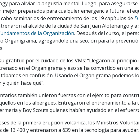
ogy para aliviar la angustia mental. Luego, para asegurarse
 mejor preparados para cualquier emergencia futura, el eq
a cabo seminarios de entrenamiento de los 19 capítulos de
El
entrenaron al alcalde de la ciudad de San Juan Alotenango y a 
Fundamentos de la Organización
. Después del curso, el pers
vo Organigrama, agregándole una sección para la prevenció
s.
su gratitud por el cuidado de los VMs: “Llegaron al principio d
renado en el Organigrama y eso se ha convertido en una ac
stábamos en confusión. Usando el Organigrama podemos lo
 y quién hace qué”.
ntarios también unieron fuerzas con el ejército para constr
uellos en los albergues. Entregaron el entrenamiento a la 
ermería y Boy Scouts quienes habían ayudado en el esfuerz
es de la primera erupción volcánica, los Ministros Volunt
 de 13 400 y entrenaron a 639 en la tecnología para ayudar