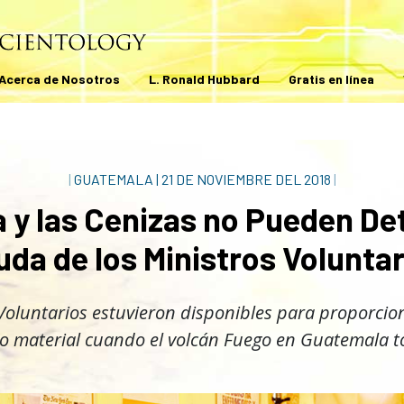
Acerca de Nosotros
L. Ronald Hubbard
Gratis en línea
|
GUATEMALA
|
21 DE NOVIEMBRE DEL 2018
|
 y las Cenizas no Pueden De
uda de los Ministros Voluntar
Voluntarios estuvieron disponibles para proporcion
mo material cuando el volcán Fuego en Guatemala t