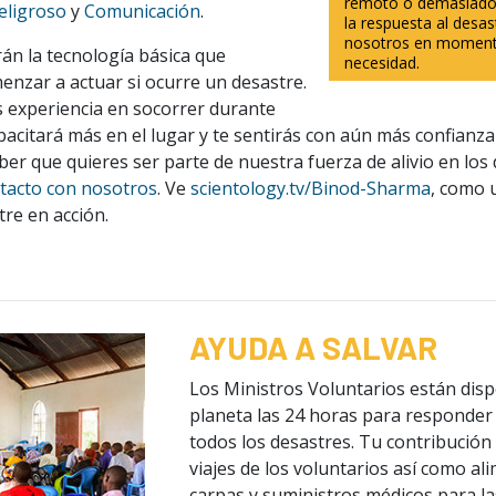
remoto o demasiado 
eligroso
y
Comunicación
.
la respuesta al desas
nosotros en moment
rán la tecnología básica que
necesidad.
enzar a actuar si ocurre un desastre.
es experiencia en socorrer durante
apacitará más en el lugar y te sentirás con aún más confianza
er que quieres ser parte de nuestra fuerza de alivio en los
tacto con nosotros
. Ve
scientology.tv/Binod-Sharma
, como 
tre en acción.
AYUDA A SALVAR
Los Ministros Voluntarios están disp
planeta las 24 horas para responder 
todos los desastres. Tu contribución 
viajes de los voluntarios así como al
carpas y suministros médicos para la