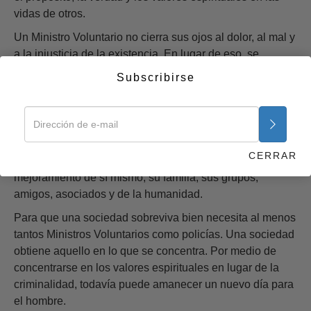
vidas de otros.
Un Ministro Voluntario no cierra sus ojos al dolor, al mal y
a la injusticia de la existencia. En lugar de eso, se
prepara para resolver estas cosas y ayudar a los demás a
Subscribirse
lograr alivio de ellas, así como a lograr una nueva
fortaleza personal.
¿Cómo lleva a cabo estos milagros un Ministro
Voluntario? Básicamente, él usa la tecnología de
CERRAR
Scientology para cambiar condiciones para el
mejoramiento de sí mismo, su familia, sus grupos,
amigos, asociados y de la humanidad.
Para que una sociedad sobreviva bien necesita al menos
tantos Ministros Voluntarios como policías. Una sociedad
obtiene aquello en lo que se concentra. Por medio de
concentrarse en los valores espirituales en lugar de la
criminalidad, todavía puede amanecer un nuevo día para
el hombre.