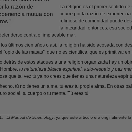
or la razón de
La religión es el primer sentido 
xperiencia mutua con
ocurre por la razón de experiencia
ros.”
religioso de comunidad puede destr
la integridad, entonces, esa socie
defenderse contra el implacable mar.
 los últimos cien años o así, la religión ha sido acosada con 
el “opio de las masas”, que no es científica, que es primitiva; e
o detrás de estos ataques a una religión organizada hay un obje
 Hombre,
tu naturaleza básica espiritual, auto-respeto y paz men
tosa que tal vez tú ya no crees que tienes una naturaleza espiritu
hecho, tú no tienes un alma, tú
eres
tu propia alma. En otras pal
uro social, tu cuerpo o tu mente. Tú eres tú.
El Manual de Scientology
, ya que este artículo era originalmente la