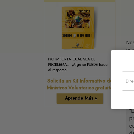
Nos
que
NO IMPORTA CUÁL SEA EL
Es 
PROBLEMA… ¡Algo se PUEDE hacer
vem
al respecto!
def
Solicita un Kit Informativo de
Una
Ministros Voluntarios gratuito
por
Aprende Más »
nac
“L
p
c
d