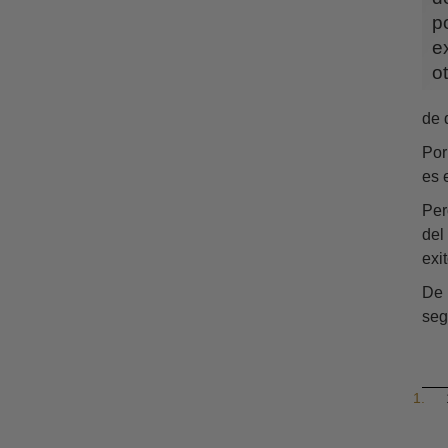
p
e
ot
de 
Por
es 
Per
del
exi
De 
seg
1
.