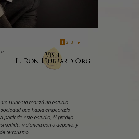
es de la
e la Existencia
l Emocional
1
2
3
Condiciones
d"
 la Relaciones
los Conflictos
onestidad
s
ald Hubbard realizó un estudio
na sociedad que había empeorado
partir de este estudio, él predijo
a un Entorno
esmedida, violencia como deporte, y
de terrorismo.
tas