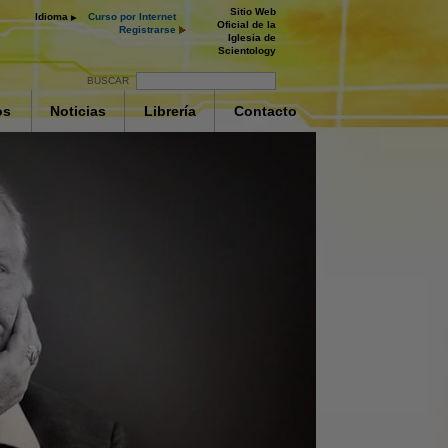
Sitio Web
Idioma
Curso por Internet
Oficial de la
Registrarse
Iglesia de
Scientology
BUSCAR
os
Noticias
Librería
Contacto
as Drogas
fermedades y
os de la
 Supresión
ctivamente