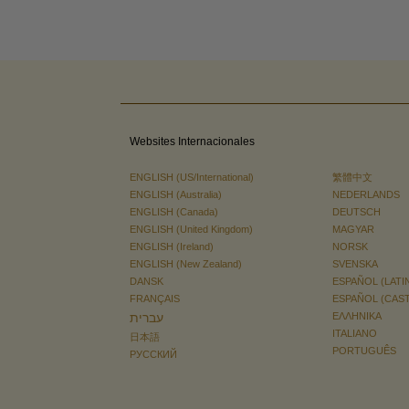
Websites Internacionales
ENGLISH (US/International)
繁體中文
ENGLISH (Australia)
NEDERLANDS
ENGLISH (Canada)
DEUTSCH
ENGLISH (United Kingdom)
MAGYAR
ENGLISH (Ireland)
NORSK
ENGLISH (New Zealand)
SVENSKA
DANSK
ESPAÑOL (LATI
FRANÇAIS
ESPAÑOL (CAS
עברית
ΕΛΛΗΝΙΚA
ITALIANO
日本語
PORTUGUÊS
РУССКИЙ