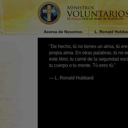
Acerca de Nosotros
L. Ronald Hubba
¿Quiénes son los Ministros
Influencia Religios
"De hecho, tú no tienes un alma, tú
er
Voluntarios?
Sociedad por L. R
Hubbard
propia alma. En otras palabras, tú no e
Por Qué Ayudamos
este libro, tu carné de la seguridad soci
tu cuerpo o tu mente. Tú eres tú."
— L. Ronald Hubbard