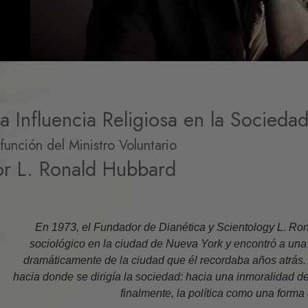
Los Component
Comprensión
Las Dinámicas d
La Escala Tona
La Ética y las 
a Influencia Religiosa en la Socieda
Fundamentos de
Publicas
función del Ministro Voluntario
Cómo Resolver 
or L. Ronald Hubbard
Integridad y H
Investigacione
En 1973, el Fundador de Dianética y Scientology L. Ron
El Matrimonio
sociológico en la ciudad de Nueva York y encontró a u
dramáticamente de la ciudad que él recordaba años atrás. A 
Soluciones par
Peligroso
hacia donde se dirigía la sociedad: hacia una inmoralidad d
finalmente, la política como una forma 
Objetivos y me