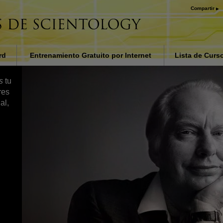
Compartir
rd
Entrenamiento Gratuito por Internet
Lista de Curs
a en la
Introducción
es
tu
onald
res
Respuestas a l
al,
Ayudas para En
Lesiones
Los Fundament
Organización
La Causa de la
Los niños
Comunícate efe