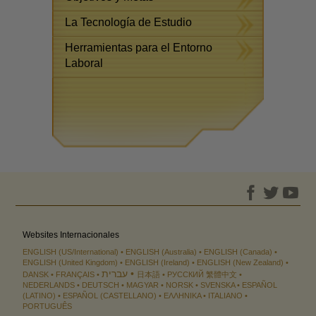
La Tecnología de Estudio
Herramientas para el Entorno
Laboral
Websites Internacionales
ENGLISH (US/International)
ENGLISH (Australia)
ENGLISH (Canada)
ENGLISH (United Kingdom)
ENGLISH (Ireland)
ENGLISH (New Zealand)
עברית
DANSK
FRANÇAIS
日本語
РУССКИЙ
繁體中文
NEDERLANDS
DEUTSCH
MAGYAR
NORSK
SVENSKA
ESPAÑOL
(LATINO)
ESPAÑOL (CASTELLANO)
ΕΛΛΗΝΙΚA
ITALIANO
PORTUGUÊS