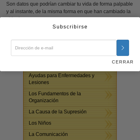
Son datos que podrían cambiar tu vida de forma palpable
y al instante, de la misma forma en que han cambiado la
vida de otros.
Subscribirse
Empezar ahora >>
CURSOS GRATUITOS POR
INTERNET
CERRAR
Respuestas a las Drogas
Ayudas para Enfermedades y
Lesiones
Los Fundamentos de la
Organización
La Causa de la Supresión
Los Niños
La Comunicación