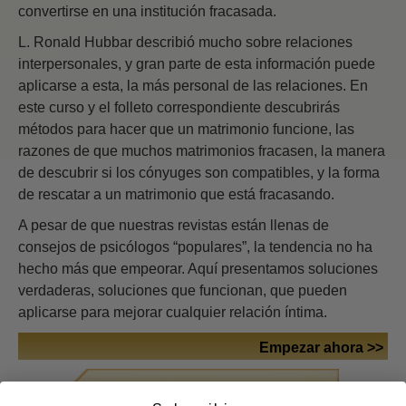
convertirse en una institución fracasada.
L. Ronald Hubbar describió mucho sobre relaciones
interpersonales, y gran parte de esta información puede
aplicarse a esta, la más personal de las relaciones. En
este curso y el folleto correspondiente descubrirás
métodos para hacer que un matrimonio funcione, las
razones de que muchos matrimonios fracasen, la manera
de descubrir si los cónyuges son compatibles, y la forma
de rescatar a un matrimonio que está fracasando.
A pesar de que nuestras revistas están llenas de
consejos de psicólogos “populares”, la tendencia no ha
hecho más que empeorar. Aquí presentamos soluciones
verdaderas, soluciones que funcionan, que pueden
aplicarse para mejorar cualquier relación íntima.
Empezar ahora >>
CURSOS GRATUITOS POR