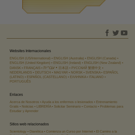
Websites Internacionales
ENGLISH (US/International)
ENGLISH (Australia)
ENGLISH (Canada)
ENGLISH (United Kingdom)
ENGLISH (Ireland)
ENGLISH (New Zealand)
עברית
DANSK
FRANÇAIS
日本語
РУССКИЙ
繁體中文
NEDERLANDS
DEUTSCH
MAGYAR
NORSK
SVENSKA
ESPAÑOL
(LATINO)
ESPAÑOL (CASTELLANO)
ΕΛΛΗΝΙΚA
ITALIANO
PORTUGUÊS
Enlaces
Acerca de Nosotros
Ayuda a los enfermos o lesionados
Entrenamiento
Gratis
Noticias
LIBRERÍA
Solicitar Seminario
Contacto
Problemas para
Estudiar y Aprender
Sitios web relacionados
Scientology
Dianética
Comienza un Curso por Internet
El Camino a la