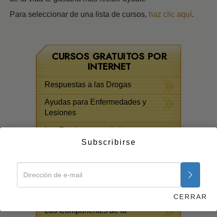
Para seleccionar de una lista de cursos,
haz clic aquí
.
CURSOS GRATUITOS POR
INTERNET
Respuestas a las Drogas
Ayudas para Enfermedades y
Lesiones
Los Fundamentos de la
Organización
Subscribirse
La Causa de la Supresión
Los Niños
La Comunicación
CERRAR
Los Componentes de la