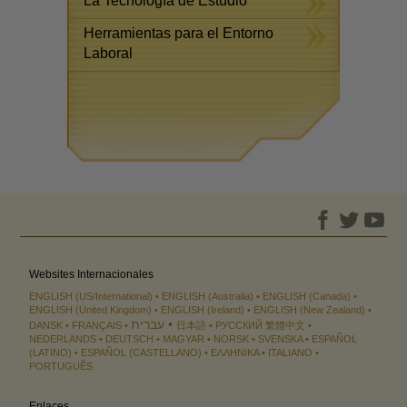
La Tecnología de Estudio
Herramientas para el Entorno
Laboral
Websites Internacionales
ENGLISH (US/International)
ENGLISH (Australia)
ENGLISH (Canada)
ENGLISH (United Kingdom)
ENGLISH (Ireland)
ENGLISH (New Zealand)
עברית
DANSK
FRANÇAIS
日本語
РУССКИЙ
繁體中文
NEDERLANDS
DEUTSCH
MAGYAR
NORSK
SVENSKA
ESPAÑOL
(LATINO)
ESPAÑOL (CASTELLANO)
ΕΛΛΗΝΙΚA
ITALIANO
PORTUGUÊS
Enlaces