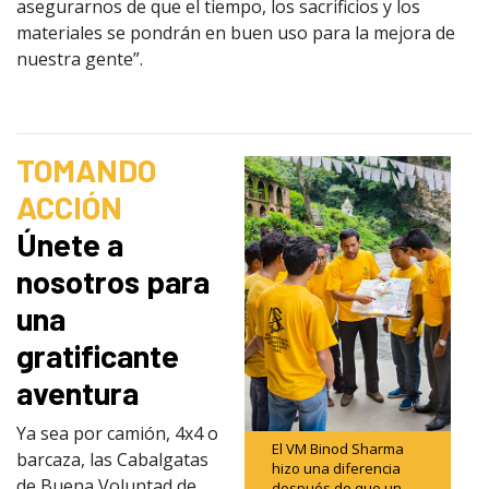
asegurarnos de que el tiempo, los sacrificios y los
materiales se pondrán en buen uso para la mejora de
nuestra gente”.
TOMANDO
ACCIÓN
Únete a
nosotros para
una
gratificante
aventura
Ya sea por camión, 4x4 o
El VM Binod Sharma
barcaza, las Cabalgatas
hizo una diferencia
de Buena Voluntad de
después de que un